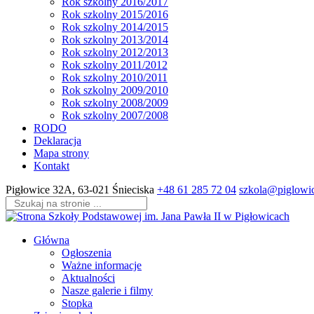
Rok szkolny 2016/2017
Rok szkolny 2015/2016
Rok szkolny 2014/2015
Rok szkolny 2013/2014
Rok szkolny 2012/2013
Rok szkolny 2011/2012
Rok szkolny 2010/2011
Rok szkolny 2009/2010
Rok szkolny 2008/2009
Rok szkolny 2007/2008
RODO
Deklaracja
Mapa strony
Kontakt
Skip
Pigłowice 32A, 63-021 Śnieciska
+48 61 285 72 04
szkola@piglowic
to
content
(Press
Enter)
Główna
Ogłoszenia
Ważne informacje
Aktualności
Nasze galerie i filmy
Stopka