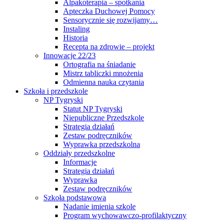
Alpakoterapia – spotkania
Apteczka Duchowej Pomocy
Sensorycznie się rozwijamy…
Instaling
Historia
Recepta na zdrowie – projekt
Innowacje 22/23
Ortografia na śniadanie
Mistrz tabliczki mnożenia
Odmienna nauka czytania
Szkoła i przedszkole
NP Tygryski
Statut NP Tygryski
Niepubliczne Przedszkole
Strategia działań
Zestaw podręczników
Wyprawka przedszkolna
Oddziały przedszkolne
Informacje
Strategia działań
Wyprawka
Zestaw podręczników
Szkoła podstawowa
Nadanie imienia szkole
Program wychowawczo-profilaktyczny