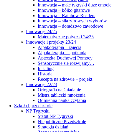
Innowacja – małe tygryski duże emocje
Innowacja – kółko gitarowe
Innowacja – Rainbow Readers
Innowacja – siła zdrowych wyborów
Innowacja – doradztwo zawodowe
Innowacje 24/25
Matematyczne potyczki 24/25
Innowacje i projekty 23/24
Alpakoterapia – zajęcia
Alpakoterapia – spotkania
Apteczka Duchowej Pomocy
Sensorycznie się rozwijamy…
Instaling
Historia
Recepta na zdrowie – projekt
Innowacje 22/23
Ortografia na śniadanie
Mistrz tabliczki mnożenia
Odmienna nauka czytania
Szkoła i przedszkole
NP Tygryski
Statut NP Tygryski
Niepubliczne Przedszkole
Strategia działań