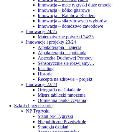
Innowacja – małe tygryski duże emocje
Innowacja – kółko gitarowe
Innowacja – Rainbow Readers
Innowacja – siła zdrowych wyborów
Innowacja – doradztwo zawodowe
Innowacje 24/25
Matematyczne potyczki 24/25
Innowacje i projekty 23/24
Alpakoterapia – zajęcia
Alpakoterapia – spotkania
Apteczka Duchowej Pomocy
Sensorycznie się rozwijamy…
Instaling
Historia
Recepta na zdrowie – projekt
Innowacje 22/23
Ortografia na śniadanie
Mistrz tabliczki mnożenia
Odmienna nauka czytania
Szkoła i przedszkole
NP Tygryski
Statut NP Tygryski
Niepubliczne Przedszkole
Strategia działań