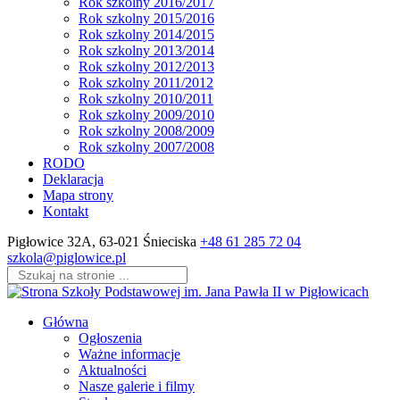
Rok szkolny 2016/2017
Rok szkolny 2015/2016
Rok szkolny 2014/2015
Rok szkolny 2013/2014
Rok szkolny 2012/2013
Rok szkolny 2011/2012
Rok szkolny 2010/2011
Rok szkolny 2009/2010
Rok szkolny 2008/2009
Rok szkolny 2007/2008
RODO
Deklaracja
Mapa strony
Kontakt
Skip
Pigłowice 32A, 63-021 Śnieciska
+48 61 285 72 04
to
szkola@piglowice.pl
content
(Press
Enter)
Główna
Ogłoszenia
Ważne informacje
Aktualności
Nasze galerie i filmy