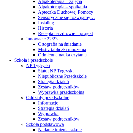
Alpakoterapia – zajęcia
Alpakoterapia – spotkania
Apteczka Duchowej Pomocy
Sensorycznie się rozwijamy…
Instaling
Historia
Recepta na zdrowie – projekt
Innowacje 22/23
Ortografia na śniadanie
Mistrz tabliczki mnożenia
Odmienna nauka czytania
Szkoła i przedszkole
NP Tygryski
Statut NP Tygryski
Niepubliczne Przedszkole
Strategia działań
Zestaw podręczników
Wyprawka przedszkolna
Oddziały przedszkolne
Informacje
Strategia działań
Wyprawka
Zestaw podręczników
Szkoła podstawowa
Nadanie imienia szkole