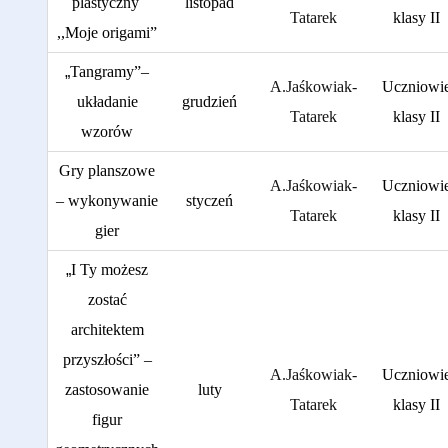
plastyczny
listopad
Tatarek
klasy II
,,Moje origami”
„
Tangramy”–
A.Jaśkowiak-
Uczniowi
układanie
grudzień
Tatarek
klasy II
wzorów
Gry planszowe
A.Jaśkowiak-
Uczniowi
– wykonywanie
styczeń
Tatarek
klasy II
gier
„
I Ty możesz
zostać
architektem
przyszłości” –
A.Jaśkowiak-
Uczniowi
zastosowanie
luty
Tatarek
klasy II
figur