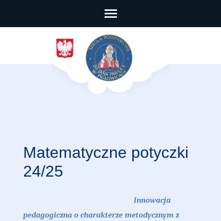
Skip
to
content
(Press
Enter)
Matematyczne potyczki
24/25
Innowacja
pedagogiczna o charakterze metodycznym z