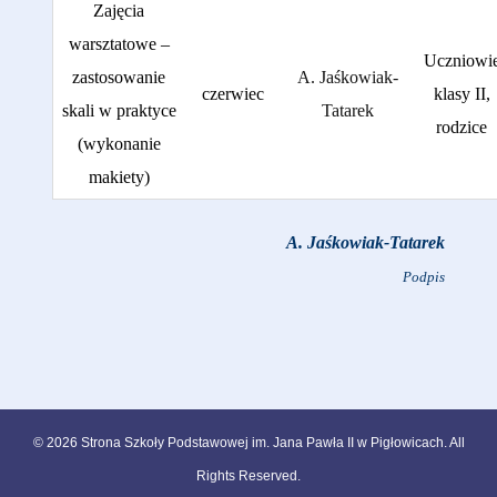
Zajęcia
warsztatowe –
Uczniowi
zastosowanie
A. Jaśkowiak-
czerwiec
klasy II,
skali w praktyce
Tatarek
rodzice
(wykonanie
makiety)
A. Jaśkowiak-Tatarek
Podpis
© 2026
Strona Szkoły Podstawowej im. Jana Pawła II w Pigłowicach
. All
Rights Reserved.