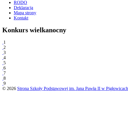
RODO
Deklaracja
Mapa strony
Kontakt
Konkurs wielkanocny
1
2
3
4
5
6
7
8
9
© 2026
Strona Szkoły Podstawowej im. Jana Pawła II w Pigłowicac
Previous
page