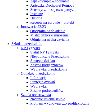
Alpakoterapia – spotkania
Apteczka Duchowej Pomocy
Sensorycznie się rozwijamy…
Instaling
Historia
Recepta na zdrowie – projekt
Innowacje 22/23
Ortografia na śniadanie
Mistrz tabliczki mnożenia
Odmienna nauka czytania
Szkoła i przedszkole
NP Tygryski
Statut NP Tygryski
Niepubliczne Przedszkole
Strategia działań
Zestaw podręczników
Wyprawka przedszkolna
Oddziały przedszkolne
Informacje
Strategia działań
Wyprawka
Zestaw podręczników
Szkoła podstawowa
Nadanie imienia szkole
Program wychowawczo-profilaktyczny