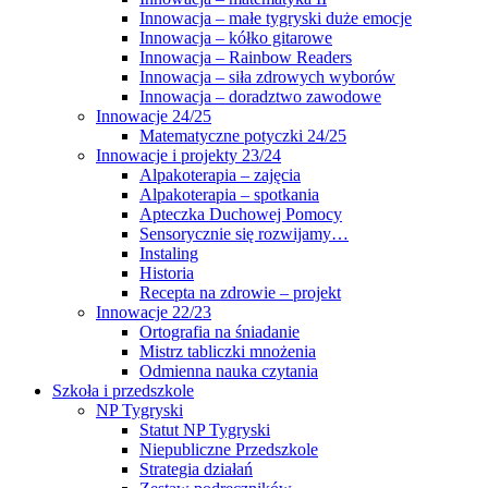
Innowacja – małe tygryski duże emocje
Innowacja – kółko gitarowe
Innowacja – Rainbow Readers
Innowacja – siła zdrowych wyborów
Innowacja – doradztwo zawodowe
Innowacje 24/25
Matematyczne potyczki 24/25
Innowacje i projekty 23/24
Alpakoterapia – zajęcia
Alpakoterapia – spotkania
Apteczka Duchowej Pomocy
Sensorycznie się rozwijamy…
Instaling
Historia
Recepta na zdrowie – projekt
Innowacje 22/23
Ortografia na śniadanie
Mistrz tabliczki mnożenia
Odmienna nauka czytania
Szkoła i przedszkole
NP Tygryski
Statut NP Tygryski
Niepubliczne Przedszkole
Strategia działań