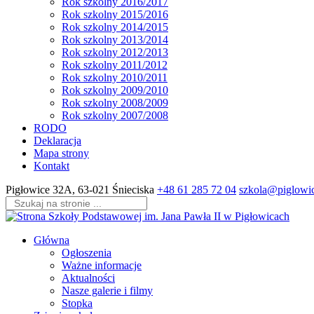
Rok szkolny 2016/2017
Rok szkolny 2015/2016
Rok szkolny 2014/2015
Rok szkolny 2013/2014
Rok szkolny 2012/2013
Rok szkolny 2011/2012
Rok szkolny 2010/2011
Rok szkolny 2009/2010
Rok szkolny 2008/2009
Rok szkolny 2007/2008
RODO
Deklaracja
Mapa strony
Kontakt
Skip
Pigłowice 32A, 63-021 Śnieciska
+48 61 285 72 04
szkola@piglowic
to
content
(Press
Enter)
Główna
Ogłoszenia
Ważne informacje
Aktualności
Nasze galerie i filmy
Stopka