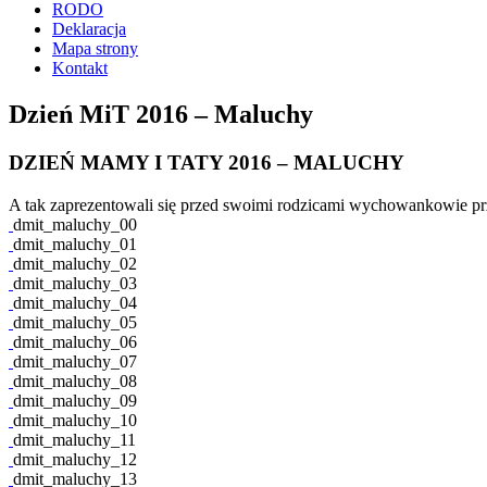
RODO
Deklaracja
Mapa strony
Kontakt
Dzień MiT 2016 – Maluchy
DZIEŃ MAMY I TATY 2016 – MALUCHY
A tak zaprezentowali się przed swoimi rodzicami wychowankowie prz
dmit_maluchy_00
dmit_maluchy_01
dmit_maluchy_02
dmit_maluchy_03
dmit_maluchy_04
dmit_maluchy_05
dmit_maluchy_06
dmit_maluchy_07
dmit_maluchy_08
dmit_maluchy_09
dmit_maluchy_10
dmit_maluchy_11
dmit_maluchy_12
dmit_maluchy_13