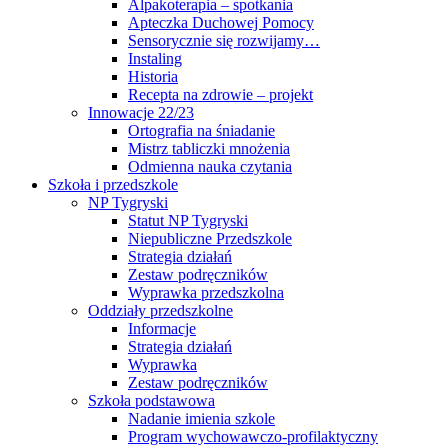
Alpakoterapia – spotkania
Apteczka Duchowej Pomocy
Sensorycznie się rozwijamy…
Instaling
Historia
Recepta na zdrowie – projekt
Innowacje 22/23
Ortografia na śniadanie
Mistrz tabliczki mnożenia
Odmienna nauka czytania
Szkoła i przedszkole
NP Tygryski
Statut NP Tygryski
Niepubliczne Przedszkole
Strategia działań
Zestaw podręczników
Wyprawka przedszkolna
Oddziały przedszkolne
Informacje
Strategia działań
Wyprawka
Zestaw podręczników
Szkoła podstawowa
Nadanie imienia szkole
Program wychowawczo-profilaktyczny