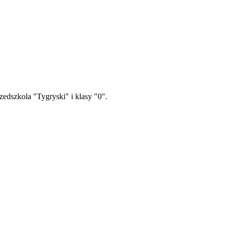
edszkola "Tygryski" i klasy "0".