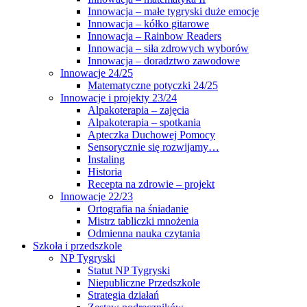
Innowacja – małe tygryski duże emocje
Innowacja – kółko gitarowe
Innowacja – Rainbow Readers
Innowacja – siła zdrowych wyborów
Innowacja – doradztwo zawodowe
Innowacje 24/25
Matematyczne potyczki 24/25
Innowacje i projekty 23/24
Alpakoterapia – zajęcia
Alpakoterapia – spotkania
Apteczka Duchowej Pomocy
Sensorycznie się rozwijamy…
Instaling
Historia
Recepta na zdrowie – projekt
Innowacje 22/23
Ortografia na śniadanie
Mistrz tabliczki mnożenia
Odmienna nauka czytania
Szkoła i przedszkole
NP Tygryski
Statut NP Tygryski
Niepubliczne Przedszkole
Strategia działań