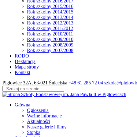
Rok szkolny 2016/2017
Rok szkolny 2015/2016
Rok szkolny 2014/2015
Rok szkolny 2013/2014
Rok szkolny 2012/2013
Rok szkolny 2011/2012
Rok szkolny 2010/2011
Rok szkolny 2009/2010
Rok szkolny 2008/2009
Rok szkolny 2007/2008
RODO
Deklaracja
Mapa strony
Kontakt
Skip
Pigłowice 32A, 63-021 Śnieciska
+48 61 285 72 04
szkola@piglowic
to
content
(Press
Enter)
Główna
Ogłoszenia
Ważne informacje
Aktualności
Nasze galerie i filmy
Stopka