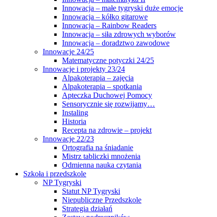
Innowacja – małe tygryski duże emocje
Innowacja – kółko gitarowe
Innowacja – Rainbow Readers
Innowacja – siła zdrowych wyborów
Innowacja – doradztwo zawodowe
Innowacje 24/25
Matematyczne potyczki 24/25
Innowacje i projekty 23/24
Alpakoterapia – zajęcia
Alpakoterapia – spotkania
Apteczka Duchowej Pomocy
Sensorycznie się rozwijamy…
Instaling
Historia
Recepta na zdrowie – projekt
Innowacje 22/23
Ortografia na śniadanie
Mistrz tabliczki mnożenia
Odmienna nauka czytania
Szkoła i przedszkole
NP Tygryski
Statut NP Tygryski
Niepubliczne Przedszkole
Strategia działań