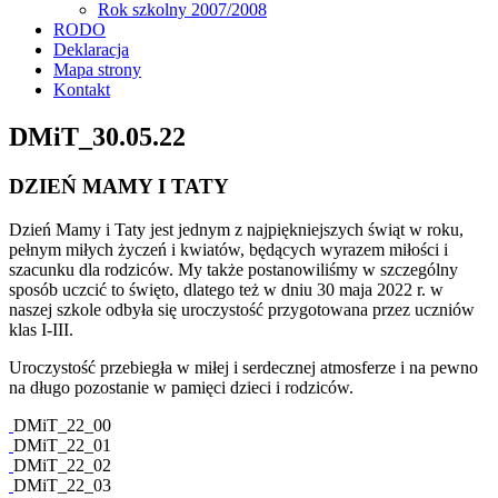
Rok szkolny 2007/2008
RODO
Deklaracja
Mapa strony
Kontakt
DMiT_30.05.22
DZIEŃ MAMY I TATY
Dzień Mamy i Taty jest jednym z najpiękniejszych świąt w roku,
pełnym miłych życzeń i kwiatów, będących wyrazem miłości i
szacunku dla rodziców. My także postanowiliśmy w szczególny
sposób uczcić to święto, dlatego też w dniu 30 maja 2022 r. w
naszej szkole odbyła się uroczystość przygotowana przez uczniów
klas I-III.
Uroczystość przebiegła w miłej i serdecznej atmosferze i na pewno
na długo pozostanie w pamięci dzieci i rodziców.
DMiT_22_00
DMiT_22_01
DMiT_22_02
DMiT_22_03