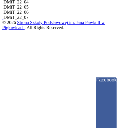
DMiT_22_04
DMiT_22_05
DMiT_22_06
DMiT_22_07
© 2026
Strona Szkoły Podstawowej im. Jana Pawła II w
Pigłowicach
. All Rights Reserved.
Previous
page
Facebook