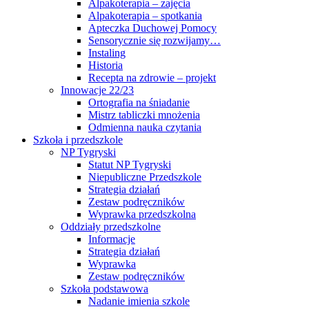
Alpakoterapia – zajęcia
Alpakoterapia – spotkania
Apteczka Duchowej Pomocy
Sensorycznie się rozwijamy…
Instaling
Historia
Recepta na zdrowie – projekt
Innowacje 22/23
Ortografia na śniadanie
Mistrz tabliczki mnożenia
Odmienna nauka czytania
Szkoła i przedszkole
NP Tygryski
Statut NP Tygryski
Niepubliczne Przedszkole
Strategia działań
Zestaw podręczników
Wyprawka przedszkolna
Oddziały przedszkolne
Informacje
Strategia działań
Wyprawka
Zestaw podręczników
Szkoła podstawowa
Nadanie imienia szkole