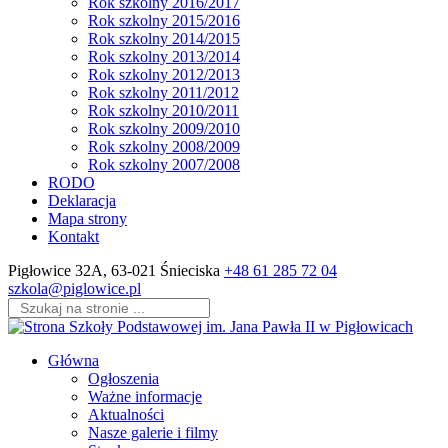
Rok szkolny 2016/2017
Rok szkolny 2015/2016
Rok szkolny 2014/2015
Rok szkolny 2013/2014
Rok szkolny 2012/2013
Rok szkolny 2011/2012
Rok szkolny 2010/2011
Rok szkolny 2009/2010
Rok szkolny 2008/2009
Rok szkolny 2007/2008
RODO
Deklaracja
Mapa strony
Kontakt
Skip
Pigłowice 32A, 63-021 Śnieciska
+48 61 285 72 04
to
szkola@piglowice.pl
content
(Press
Enter)
Główna
Ogłoszenia
Ważne informacje
Aktualności
Nasze galerie i filmy