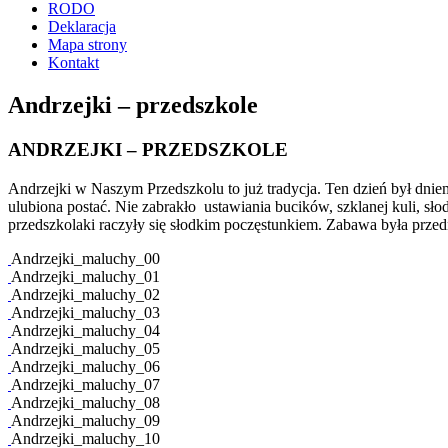
RODO
Deklaracja
Mapa strony
Kontakt
Andrzejki – przedszkole
ANDRZEJKI – PRZEDSZKOLE
Andrzejki w Naszym Przedszkolu to już tradycja. Ten dzień był dnie
ulubiona postać. Nie zabrakło ustawiania bucików, szklanej kuli, s
przedszkolaki raczyły się słodkim poczęstunkiem. Zabawa była prze
Andrzejki_maluchy_00
Andrzejki_maluchy_01
Andrzejki_maluchy_02
Andrzejki_maluchy_03
Andrzejki_maluchy_04
Andrzejki_maluchy_05
Andrzejki_maluchy_06
Andrzejki_maluchy_07
Andrzejki_maluchy_08
Andrzejki_maluchy_09
Andrzejki_maluchy_10