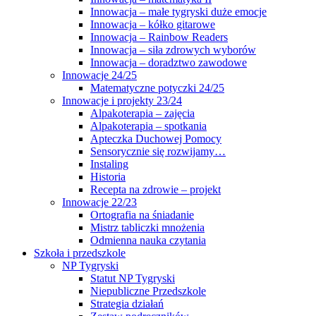
Innowacja – małe tygryski duże emocje
Innowacja – kółko gitarowe
Innowacja – Rainbow Readers
Innowacja – siła zdrowych wyborów
Innowacja – doradztwo zawodowe
Innowacje 24/25
Matematyczne potyczki 24/25
Innowacje i projekty 23/24
Alpakoterapia – zajęcia
Alpakoterapia – spotkania
Apteczka Duchowej Pomocy
Sensorycznie się rozwijamy…
Instaling
Historia
Recepta na zdrowie – projekt
Innowacje 22/23
Ortografia na śniadanie
Mistrz tabliczki mnożenia
Odmienna nauka czytania
Szkoła i przedszkole
NP Tygryski
Statut NP Tygryski
Niepubliczne Przedszkole
Strategia działań