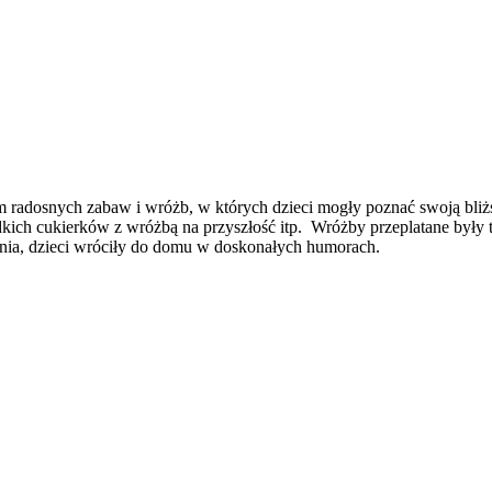
m radosnych zabaw i wróżb, w których dzieci mogły poznać swoją bliżs
łodkich cukierków z wróżbą na przyszłość itp. Wróżby przeplatane by
dnia, dzieci wróciły do domu w doskonałych humorach.