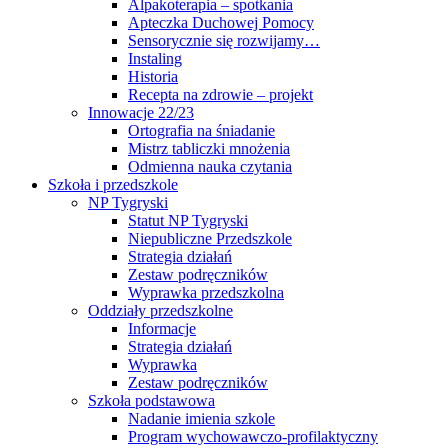
Alpakoterapia – spotkania
Apteczka Duchowej Pomocy
Sensorycznie się rozwijamy…
Instaling
Historia
Recepta na zdrowie – projekt
Innowacje 22/23
Ortografia na śniadanie
Mistrz tabliczki mnożenia
Odmienna nauka czytania
Szkoła i przedszkole
NP Tygryski
Statut NP Tygryski
Niepubliczne Przedszkole
Strategia działań
Zestaw podręczników
Wyprawka przedszkolna
Oddziały przedszkolne
Informacje
Strategia działań
Wyprawka
Zestaw podręczników
Szkoła podstawowa
Nadanie imienia szkole
Program wychowawczo-profilaktyczny