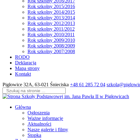
Rok szkolny 2016/2017
Rok szkolny 2015/2016
Rok szkolny 2014/2015
Rok szkolny 2013/2014
Rok szkolny 2012/2013
Rok szkolny 2011/2012
Rok szkolny 2010/2011
Rok szkolny 2009/2010
Rok szkolny 2008/2009
Rok szkolny 2007/2008
RODO
Deklaracja
Mapa strony
Kontakt
Skip
Pigłowice 32A, 63-021 Śnieciska
+48 61 285 72 04
szkola@piglowic
to
content
(Press
Enter)
Główna
Ogłoszenia
Ważne informacje
Aktualności
Nasze galerie i filmy
Stopka