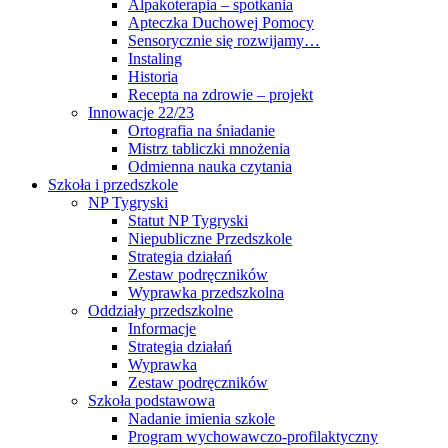
Alpakoterapia – spotkania
Apteczka Duchowej Pomocy
Sensorycznie się rozwijamy…
Instaling
Historia
Recepta na zdrowie – projekt
Innowacje 22/23
Ortografia na śniadanie
Mistrz tabliczki mnożenia
Odmienna nauka czytania
Szkoła i przedszkole
NP Tygryski
Statut NP Tygryski
Niepubliczne Przedszkole
Strategia działań
Zestaw podręczników
Wyprawka przedszkolna
Oddziały przedszkolne
Informacje
Strategia działań
Wyprawka
Zestaw podręczników
Szkoła podstawowa
Nadanie imienia szkole
Program wychowawczo-profilaktyczny