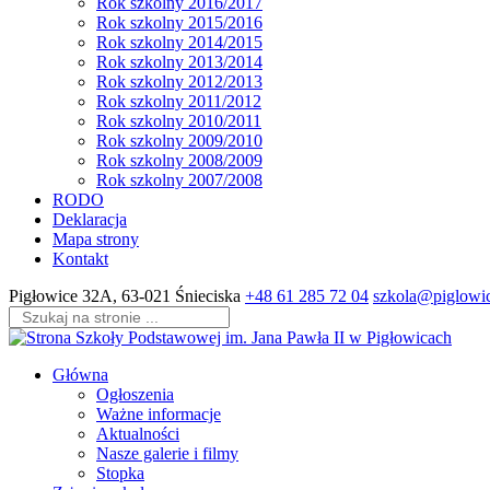
Rok szkolny 2016/2017
Rok szkolny 2015/2016
Rok szkolny 2014/2015
Rok szkolny 2013/2014
Rok szkolny 2012/2013
Rok szkolny 2011/2012
Rok szkolny 2010/2011
Rok szkolny 2009/2010
Rok szkolny 2008/2009
Rok szkolny 2007/2008
RODO
Deklaracja
Mapa strony
Kontakt
Skip
Pigłowice 32A, 63-021 Śnieciska
+48 61 285 72 04
szkola@piglowic
to
content
(Press
Enter)
Główna
Ogłoszenia
Ważne informacje
Aktualności
Nasze galerie i filmy
Stopka