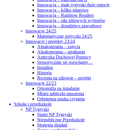
Innowacja – małe tygryski duże emocje
Innowacja – kółko gitarowe
Innowacja – Rainbow Readers
Innowacja – siła zdrowych wyborów
Innowacja – doradztwo zawodowe
Innowacje 24/25
Matematyczne potyczki 24/25
Innowacje i projekty 23/24
Alpakoterapia – zajęcia
Alpakoterapia – spotkania
Apteczka Duchowej Pomocy
Sensorycznie się rozwijamy…
Instaling
Historia
Recepta na zdrowie – projekt
Innowacje 22/23
Ortografia na śniadanie
Mistrz tabliczki mnożenia
Odmienna nauka czytania
Szkoła i przedszkole
NP Tygryski
Statut NP Tygryski
Niepubliczne Przedszkole
Strategia działań