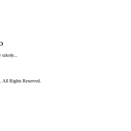
O
 szkoły...
h
. All Rights Reserved.