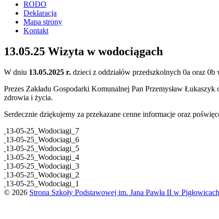
RODO
Deklaracja
Mapa strony
Kontakt
13.05.25 Wizyta w wodociągach
W dniu
13.05.2025 r.
dzieci z oddziałów przedszkolnych 0a oraz 0b 
Prezes Zakładu Gospodarki Komunalnej Pan Przemysław Łukaszyk opow
zdrowia i życia.
Serdecznie dziękujemy za przekazane cenne informacje oraz poświęc
13-05-25_Wodociagi_7
13-05-25_Wodociagi_6
13-05-25_Wodociagi_5
13-05-25_Wodociagi_4
13-05-25_Wodociagi_3
13-05-25_Wodociagi_2
13-05-25_Wodociagi_1
© 2026
Strona Szkoły Podstawowej im. Jana Pawła II w Pigłowicac
Previous
page