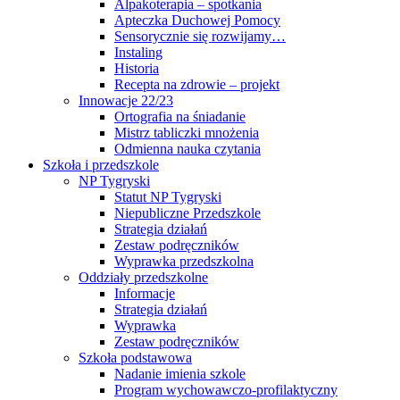
Alpakoterapia – spotkania
Apteczka Duchowej Pomocy
Sensorycznie się rozwijamy…
Instaling
Historia
Recepta na zdrowie – projekt
Innowacje 22/23
Ortografia na śniadanie
Mistrz tabliczki mnożenia
Odmienna nauka czytania
Szkoła i przedszkole
NP Tygryski
Statut NP Tygryski
Niepubliczne Przedszkole
Strategia działań
Zestaw podręczników
Wyprawka przedszkolna
Oddziały przedszkolne
Informacje
Strategia działań
Wyprawka
Zestaw podręczników
Szkoła podstawowa
Nadanie imienia szkole
Program wychowawczo-profilaktyczny