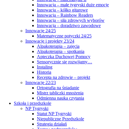
Innowacja – małe tygryski duże emocje
Innowacja – kółko gitarowe
Innowacja – Rainbow Readers
Innowacja – siła zdrowych wyborów
Innowacja – doradztwo zawodowe
Innowacje 24/25
Matematyczne potyczki 24/25
Innowacje i projekty 23/24
Alpakoterapia – zajęcia
Alpakoterapia – spotkania
Apteczka Duchowej Pomocy
Sensorycznie się rozwijamy…
Instaling
Historia
Recepta na zdrowie – projekt
Innowacje 22/23
Ortografia na śniadanie
Mistrz tabliczki mnożenia
Odmienna nauka czytania
Szkoła i przedszkole
NP Tygryski
Statut NP Tygryski
Niepubliczne Przedszkole
Strategia działań