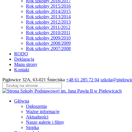
Rok szkolny 2016/2017
Rok szkolny 2015/2016
Rok szkolny 2014/2015
Rok szkolny 2013/2014
Rok szkolny 2012/2013
Rok szkolny 2011/2012
Rok szkolny 2010/2011
Rok szkolny 2009/2010
Rok szkolny 2008/2009
Rok szkolny 2007/2008
RODO
Deklaracja
Mapa strony
Kontakt
Skip
Pigłowice 32A, 63-021 Śnieciska
+48 61 285 72 04
szkola@piglowic
to
content
(Press
Enter)
Główna
Ogłoszenia
Ważne informacje
Aktualności
Nasze galerie i filmy
Stopka